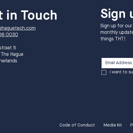
Sign 
t in Touch
Sign up for our
ehaguetech.com
monthly update
06 0030
things THT!
straat 5
 The Hague
herlands
I want to su
Code of Conduct
Media Kit
P