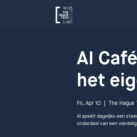
AI Café
het eig
Fri, Apr 10
  |  
The Hague 
AI speelt dagelijks een steed
onderdeel van een vierdelig