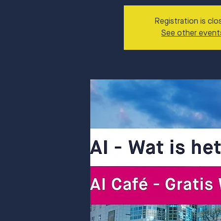
Registration is clo
See other event