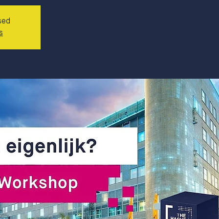
sed
s